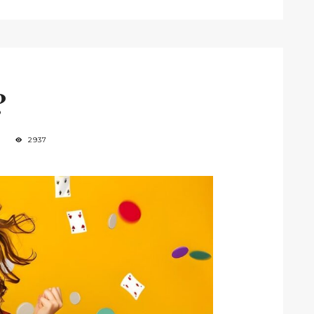
?
2937