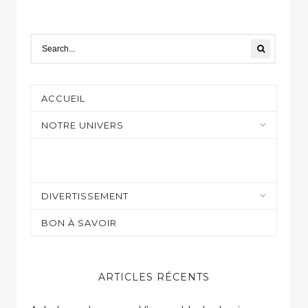
ACCUEIL
NOTRE UNIVERS
Moyens de paiement
COUPONS ET CARTES PRÉPAYÉES
Casino et jeux en ligne
DIVERTISSEMENT
Shopping
Sur mon écran
BON À SAVOIR
Gaming
ARTICLES RÉCENTS