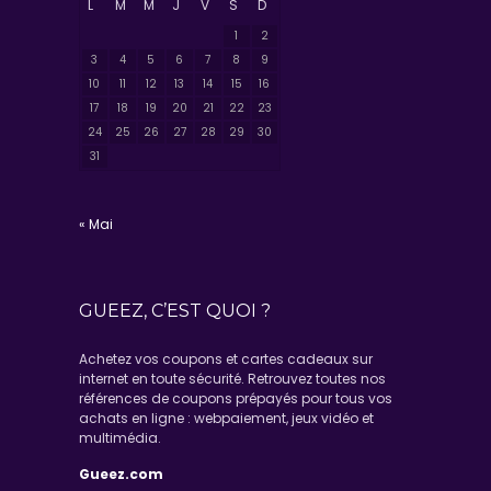
L
M
M
J
V
S
D
1
2
3
4
5
6
7
8
9
10
11
12
13
14
15
16
17
18
19
20
21
22
23
24
25
26
27
28
29
30
31
« Mai
GUEEZ, C’EST QUOI ?
Achetez vos coupons et cartes cadeaux sur
internet en toute sécurité. Retrouvez toutes nos
références de coupons prépayés pour tous vos
achats en ligne : webpaiement, jeux vidéo et
multimédia.
Gueez.com