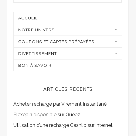
ACCUEIL
NOTRE UNIVERS
Moyens de paiement
COUPONS ET CARTES PRÉPAYÉES
Casino et jeux en ligne
DIVERTISSEMENT
Shopping
Sur mon écran
BON À SAVOIR
Gaming
ARTICLES RÉCENTS
Acheter recharge par Virement Instantané
Flexepin disponible sur Gueez
Utilisation d’une recharge Cashlib sur internet