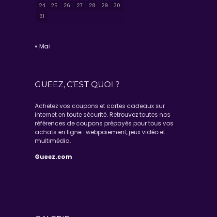
24
25
26
27
28
29
30
31
« Mai
GUEEZ, C’EST QUOI ?
Achetez vos coupons et cartes cadeaux sur
internet en toute sécurité. Retrouvez toutes nos
références de coupons prépayés pour tous vos
achats en ligne : webpaiement, jeux vidéo et
multimédia.
Gueez.com