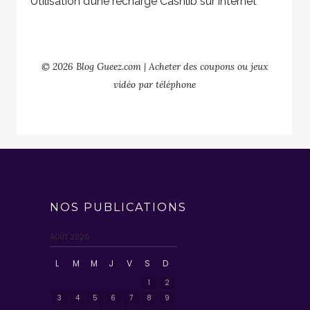
Utilisation d’une recharge Cashlib sur internet
© 2026 Blog Gueez.com | Acheter des coupons ou jeux
vidéo par téléphone
NOS PUBLICATIONS
AOÛT 2026
L
M
M
J
V
S
D
1
2
3
4
5
6
7
8
9