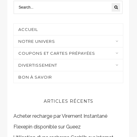
ACCUEIL
NOTRE UNIVERS
Moyens de paiement
COUPONS ET CARTES PRÉPAYÉES
Casino et jeux en ligne
DIVERTISSEMENT
Shopping
Sur mon écran
BON À SAVOIR
Gaming
ARTICLES RÉCENTS
Acheter recharge par Virement Instantané
Flexepin disponible sur Gueez