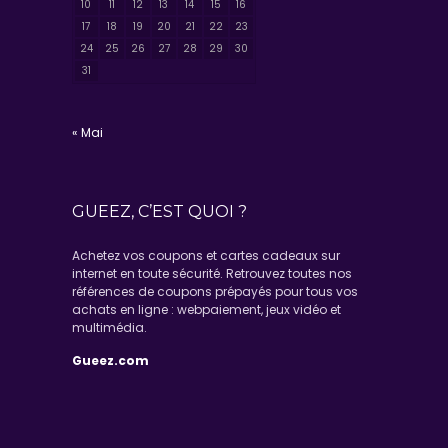
10
11
12
13
14
15
16
17
18
19
20
21
22
23
24
25
26
27
28
29
30
31
« Mai
GUEEZ, C’EST QUOI ?
Achetez vos coupons et cartes cadeaux sur
internet en toute sécurité. Retrouvez toutes nos
références de coupons prépayés pour tous vos
achats en ligne : webpaiement, jeux vidéo et
multimédia.
Gueez.com