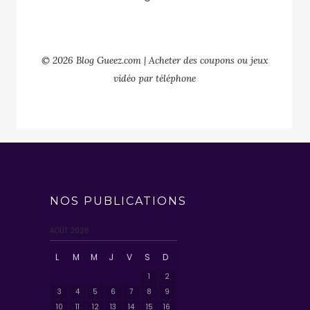
© 2026 Blog Gueez.com | Acheter des coupons ou jeux
vidéo par téléphone
NOS PUBLICATIONS
AOÛT 2026
L
M
M
J
V
S
D
1
2
3
4
5
6
7
8
9
10
11
12
13
14
15
16