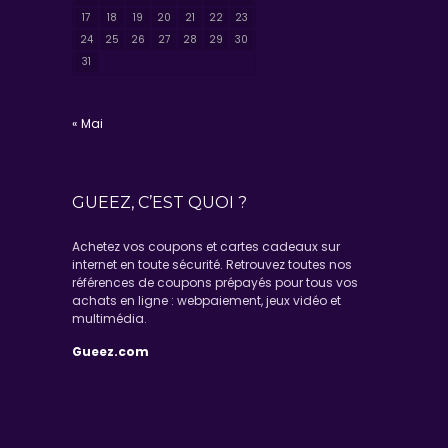
17
18
19
20
21
22
23
24
25
26
27
28
29
30
31
« Mai
GUEEZ, C’EST QUOI ?
Achetez vos coupons et cartes cadeaux sur
internet en toute sécurité. Retrouvez toutes nos
références de coupons prépayés pour tous vos
achats en ligne : webpaiement, jeux vidéo et
multimédia.
Gueez.com