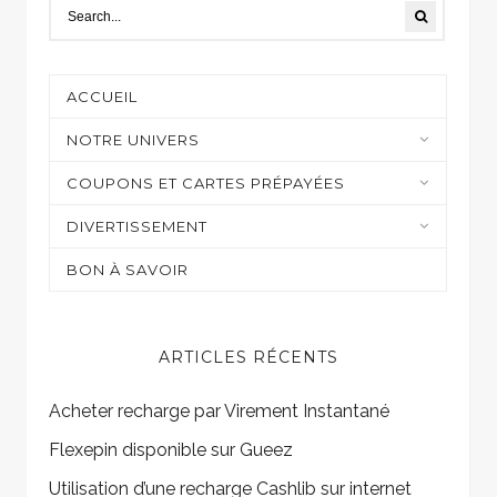
ACCUEIL
NOTRE UNIVERS
Moyens de paiement
COUPONS ET CARTES PRÉPAYÉES
Casino et jeux en ligne
DIVERTISSEMENT
Shopping
Sur mon écran
BON À SAVOIR
Gaming
ARTICLES RÉCENTS
Acheter recharge par Virement Instantané
Flexepin disponible sur Gueez
Utilisation d’une recharge Cashlib sur internet