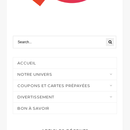
ACCUEIL
NOTRE UNIVERS
Moyens de paiement
COUPONS ET CARTES PRÉPAYÉES
Casino et jeux en ligne
DIVERTISSEMENT
Shopping
Sur mon écran
BON À SAVOIR
Gaming