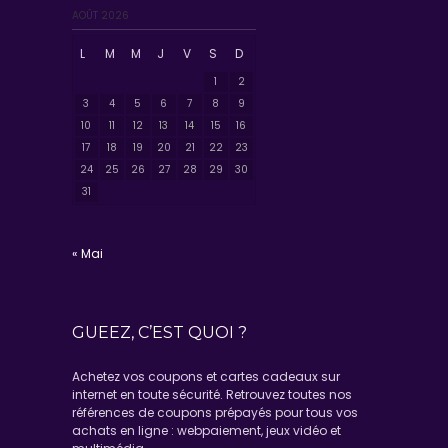
AOÛT 2026
L
M
M
J
V
S
D
1
2
3
4
5
6
7
8
9
10
11
12
13
14
15
16
17
18
19
20
21
22
23
24
25
26
27
28
29
30
31
« Mai
GUEEZ, C’EST QUOI ?
Achetez vos coupons et cartes cadeaux sur
internet en toute sécurité. Retrouvez toutes nos
références de coupons prépayés pour tous vos
achats en ligne : webpaiement, jeux vidéo et