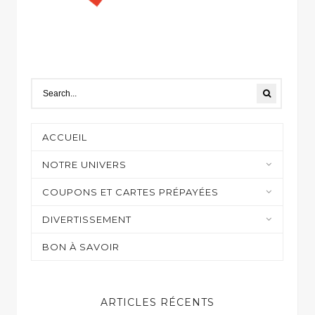
ACCUEIL
NOTRE UNIVERS
Moyens de paiement
COUPONS ET CARTES PRÉPAYÉES
Casino et jeux en ligne
DIVERTISSEMENT
Shopping
Sur mon écran
BON À SAVOIR
Gaming
ARTICLES RÉCENTS