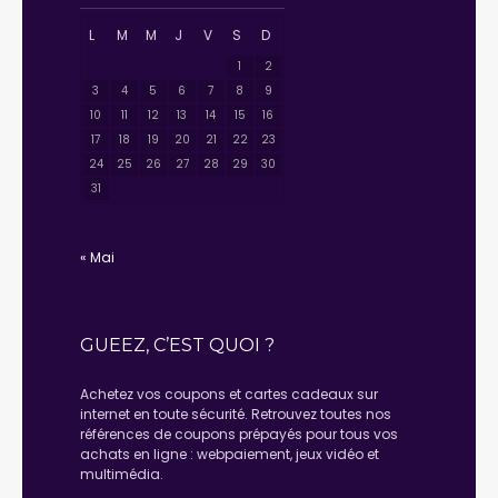
L
M
M
J
V
S
D
1
2
3
4
5
6
7
8
9
10
11
12
13
14
15
16
17
18
19
20
21
22
23
24
25
26
27
28
29
30
31
« Mai
GUEEZ, C’EST QUOI ?
Achetez vos coupons et cartes cadeaux sur
internet en toute sécurité. Retrouvez toutes nos
références de coupons prépayés pour tous vos
achats en ligne : webpaiement, jeux vidéo et
multimédia.