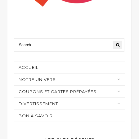
ACCUEIL
NOTRE UNIVERS
Moyens de paiement
COUPONS ET CARTES PRÉPAYÉES
Casino et jeux en ligne
DIVERTISSEMENT
Shopping
Sur mon écran
BON À SAVOIR
Gaming