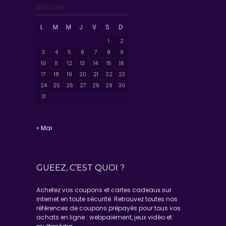
AOÛT 2026
L
M
M
J
V
S
D
1
2
3
4
5
6
7
8
9
10
11
12
13
14
15
16
17
18
19
20
21
22
23
24
25
26
27
28
29
30
31
« Mai
GUEEZ, C’EST QUOI ?
Achetez vos coupons et cartes cadeaux sur
internet en toute sécurité. Retrouvez toutes nos
références de coupons prépayés pour tous vos
achats en ligne : webpaiement, jeux vidéo et