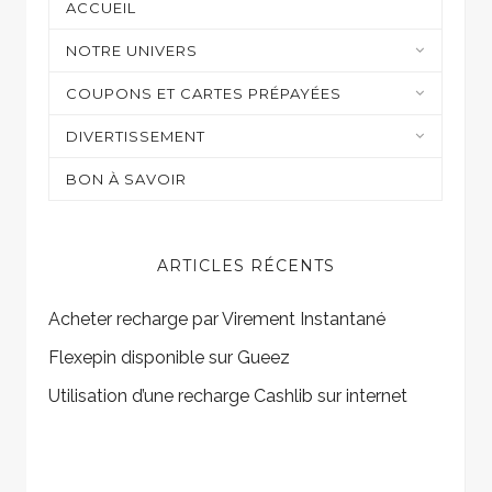
ACCUEIL
NOTRE UNIVERS
Moyens de paiement
COUPONS ET CARTES PRÉPAYÉES
Casino et jeux en ligne
DIVERTISSEMENT
Shopping
Sur mon écran
BON À SAVOIR
Gaming
ARTICLES RÉCENTS
Acheter recharge par Virement Instantané
Flexepin disponible sur Gueez
Utilisation d’une recharge Cashlib sur internet