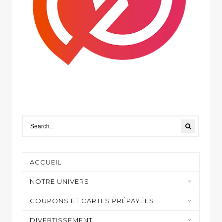
ACCUEIL
NOTRE UNIVERS
Moyens de paiement
COUPONS ET CARTES PRÉPAYÉES
Casino et jeux en ligne
DIVERTISSEMENT