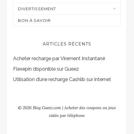
Casino et jeux en ligne
DIVERTISSEMENT
Shopping
Sur mon écran
BON À SAVOIR
Gaming
ARTICLES RÉCENTS
Acheter recharge par Virement Instantané
Flexepin disponible sur Gueez
Utilisation d’une recharge Cashlib sur internet
© 2026 Blog Gueez.com | Acheter des coupons ou jeux
vidéo par téléphone