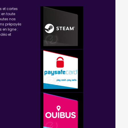
 et cartes
 en toute
toutes nos
ons prépayés
 en ligne :
idéo et