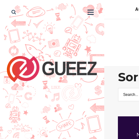
A
Sor