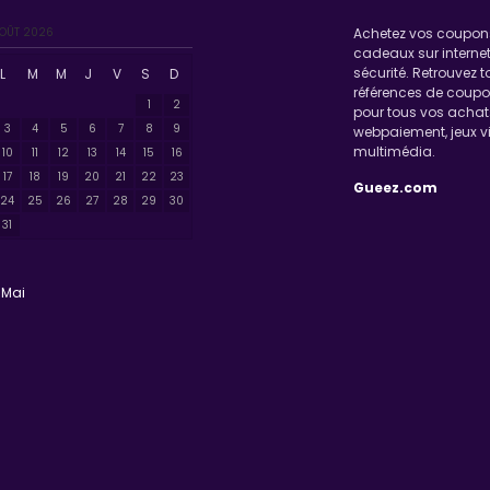
OÛT 2026
Achetez vos coupons
cadeaux sur internet
sécurité. Retrouvez 
L
M
M
J
V
S
D
références de coup
1
2
pour tous vos achats
3
4
5
6
7
8
9
webpaiement, jeux v
multimédia.
10
11
12
13
14
15
16
17
18
19
20
21
22
23
Gueez.com
24
25
26
27
28
29
30
31
 Mai