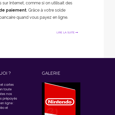
s sur Internet, comme si on utilisait des
 de paiement
. Grâce à votre solde
bancaire quand vous payez en ligne.
LIRE LA SUITE
UOI ?
GALERIE
et cartes
en toute
utes nos
ns prépayés
en ligne :
éo et