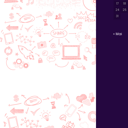
17
18
24
25
31
« Mai