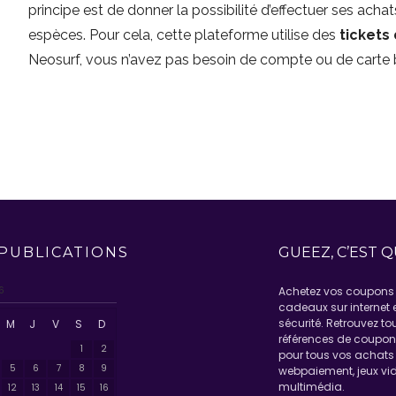
principe est de donner la possibilité d’effectuer ses achat
espèces. Pour cela, cette plateforme utilise des
tickets
Neosurf, vous n’avez pas besoin de compte ou de carte 
PUBLICATIONS
GUEEZ, C’EST Q
6
Achetez vos coupons 
cadeaux sur internet 
sécurité. Retrouvez to
M
J
V
S
D
références de coupo
1
2
pour tous vos achats 
5
6
7
8
9
webpaiement, jeux vid
multimédia.
12
13
14
15
16