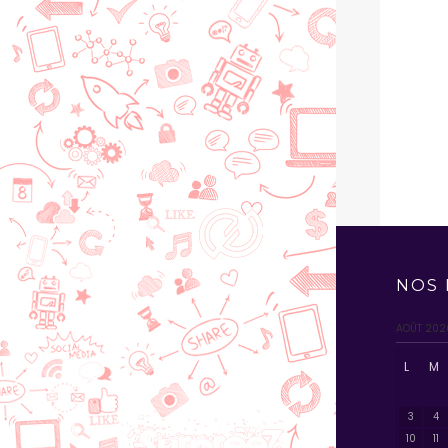
NOS 
AOÛT 202
L
M
3
4
10
11