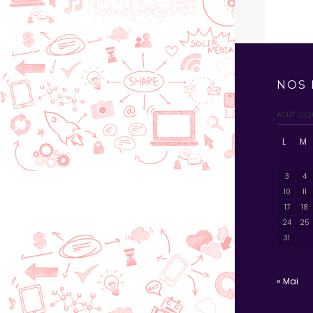
NOS 
AOÛT 202
L
M
3
4
10
11
17
18
24
25
31
« Mai