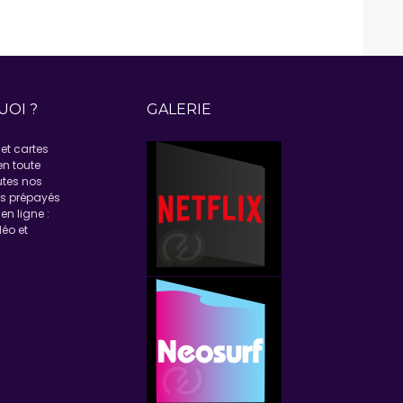
UOI ?
GALERIE
et cartes
en toute
utes nos
ns prépayés
en ligne :
éo et