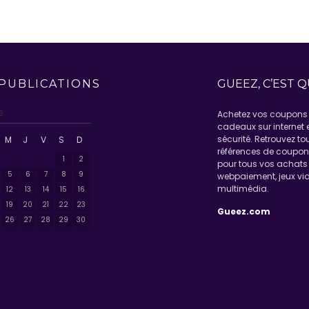
PUBLICATIONS
GUEEZ, C’EST Q
6
Achetez vos coupons 
cadeaux sur internet 
sécurité. Retrouvez to
M
J
V
S
D
références de coupo
1
2
pour tous vos achats 
5
6
7
8
9
webpaiement, jeux vid
multimédia.
12
13
14
15
16
19
20
21
22
23
Gueez.com
26
27
28
29
30