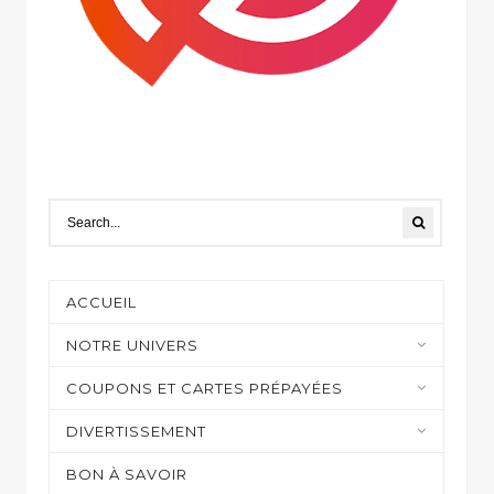
ACCUEIL
NOTRE UNIVERS
Moyens de paiement
COUPONS ET CARTES PRÉPAYÉES
Casino et jeux en ligne
DIVERTISSEMENT
Shopping
Sur mon écran
BON À SAVOIR
Gaming