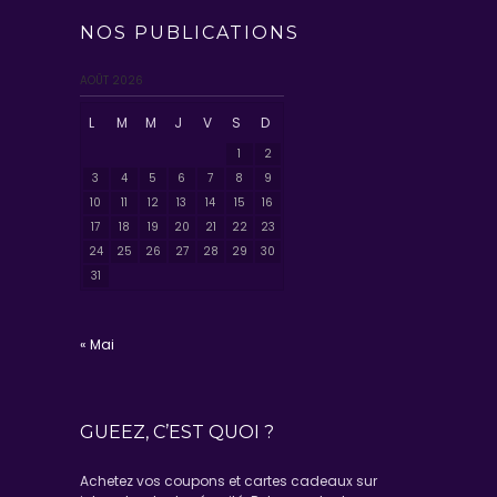
NOS PUBLICATIONS
AOÛT 2026
L
M
M
J
V
S
D
1
2
3
4
5
6
7
8
9
10
11
12
13
14
15
16
17
18
19
20
21
22
23
24
25
26
27
28
29
30
31
« Mai
GUEEZ, C’EST QUOI ?
Achetez vos coupons et cartes cadeaux sur