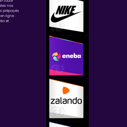
en toute
utes nos
ns prépayés
en ligne :
éo et