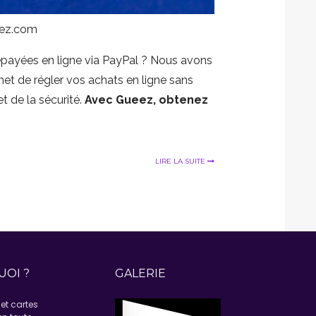
eez.com
répayées en ligne via PayPal ? Nous avons
et de régler vos achats en ligne sans
t de la sécurité.
Avec Gueez, obtenez
LIRE LA SUITE
UOI ?
GALERIE
et cartes