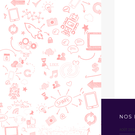
NOS 
AOÛT 202