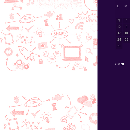
L
M
3
4
10
11
17
18
24
25
31
« Mai