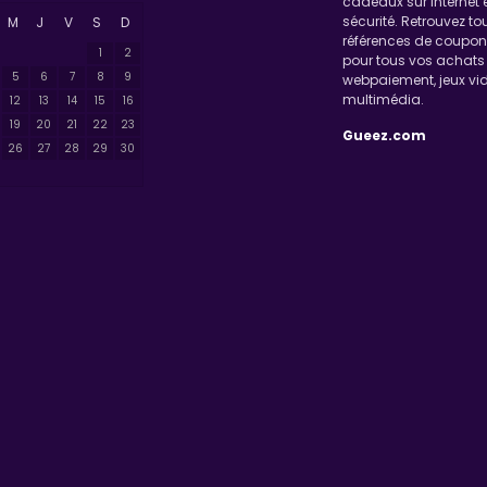
cadeaux sur internet 
sécurité. Retrouvez to
M
J
V
S
D
références de coupo
1
2
pour tous vos achats 
5
6
7
8
9
webpaiement, jeux vid
multimédia.
12
13
14
15
16
19
20
21
22
23
Gueez.com
26
27
28
29
30