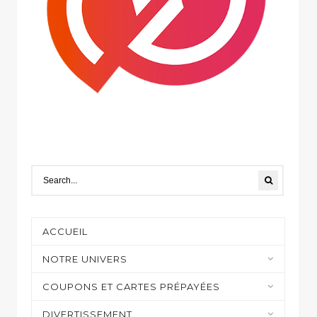
ACCUEIL
NOTRE UNIVERS
Moyens de paiement
COUPONS ET CARTES PRÉPAYÉES
Casino et jeux en ligne
DIVERTISSEMENT