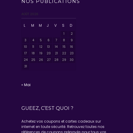
NOS PUBLICATIONS
AOÛT 2026
L
M
M
J
V
S
D
1
2
3
4
5
6
7
8
9
10
11
12
13
14
15
16
17
18
19
20
21
22
23
24
25
26
27
28
29
30
31
« Mai
GUEEZ, C’EST QUOI ?
Achetez vos coupons et cartes cadeaux sur
internet en toute sécurité. Retrouvez toutes nos
références de coupons prépayés pour tous vos