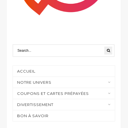
ACCUEIL
NOTRE UNIVERS
Moyens de paiement
COUPONS ET CARTES PRÉPAYÉES
Casino et jeux en ligne
DIVERTISSEMENT
Shopping
Sur mon écran
BON À SAVOIR
Gaming