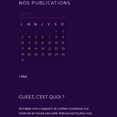
NOS PUBLICATIONS
AOÛT 2026
L
M
M
J
V
S
D
1
2
3
4
5
6
7
8
9
10
11
12
13
14
15
16
17
18
19
20
21
22
23
24
25
26
27
28
29
30
31
« Mai
GUEEZ, C’EST QUOI ?
Achetez vos coupons et cartes cadeaux sur
internet en toute sécurité. Retrouvez toutes nos