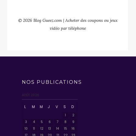
© 2026 Blog Gueez.com | Acheter des coupons ou jeux
vidéo par téléphone
NOS PUBLICATIONS
AOÛT 2026
L
M
M
J
V
S
D
1
2
3
4
5
6
7
8
9
10
11
12
13
14
15
16
17
18
19
20
21
22
23