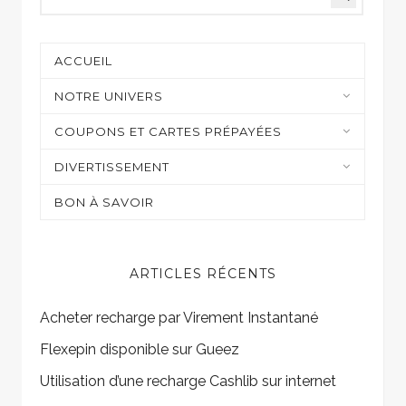
ACCUEIL
NOTRE UNIVERS
Moyens de paiement
COUPONS ET CARTES PRÉPAYÉES
Casino et jeux en ligne
DIVERTISSEMENT
Shopping
Sur mon écran
BON À SAVOIR
Gaming
ARTICLES RÉCENTS
Acheter recharge par Virement Instantané
Flexepin disponible sur Gueez
Utilisation d’une recharge Cashlib sur internet