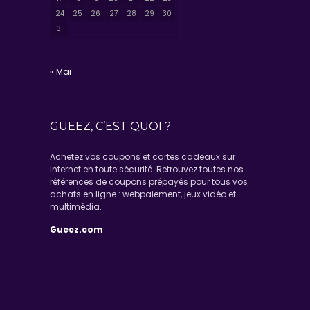
24
25
26
27
28
29
30
31
« Mai
GUEEZ, C’EST QUOI ?
Achetez vos coupons et cartes cadeaux sur
internet en toute sécurité. Retrouvez toutes nos
références de coupons prépayés pour tous vos
achats en ligne : webpaiement, jeux vidéo et
multimédia.
Gueez.com