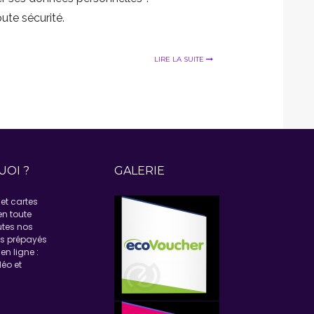
oute sécurité.
LIRE LA SUITE
UOI ?
GALERIE
et cartes
en toute
utes nos
ns prépayés
en ligne :
éo et