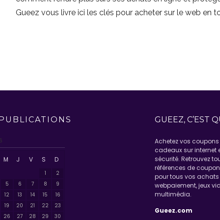
Gueez vous livre ici les clés pour acheter sur le web en t
PUBLICATIONS
GUEEZ, C’EST Q
6
Achetez vos coupons 
cadeaux sur internet 
sécurité. Retrouvez to
M
J
V
S
D
références de coupo
1
2
pour tous vos achats 
5
6
7
8
9
webpaiement, jeux vid
multimédia.
12
13
14
15
16
19
20
21
22
23
Gueez.com
26
27
28
29
30