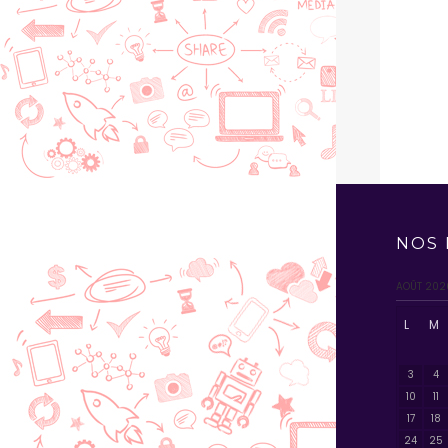
NOS 
AOÛT 202
L
M
3
4
10
11
17
18
24
25